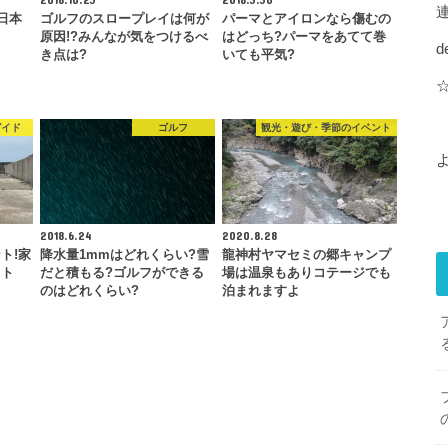
日本
ゴルフのスロープレイは何が
パーマとアイロンなら傷むの
原因!?みんなが気をつけるべ
はどっち?パーマをあてて巻
d
き点は?
いても平気?
ガイド
ゴルフ
観光・遊び・季節のイベント
2018.6.24
2020.8.28
ト!家
降水量1mmはどれくらい?雪
龍神村ヤマセミの郷キャンプ
ット
だと積もる?ゴルフができる
場は温泉もありコテージでも
のはどれくらい?
泊まれますよ