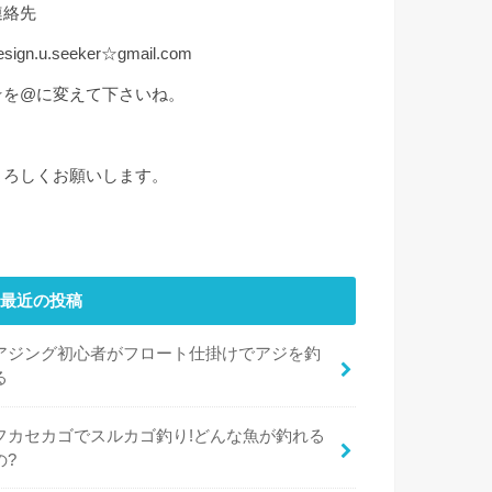
連絡先
esign.u.seeker☆gmail.com
☆を@に変えて下さいね。
よろしくお願いします。
最近の投稿
アジング初心者がフロート仕掛けでアジを釣
る
フカセカゴでスルカゴ釣り!どんな魚が釣れる
の?