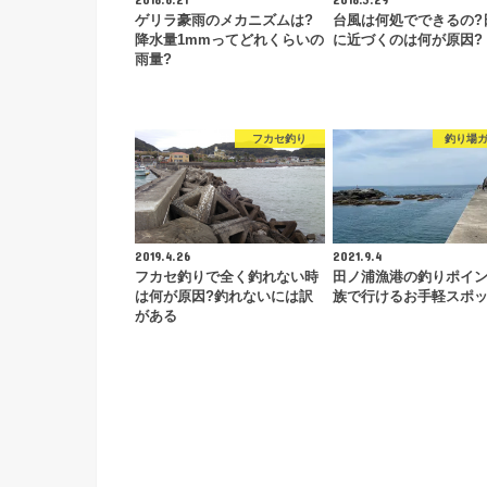
ゲリラ豪雨のメカニズムは?
台風は何処でできるの?
降水量1mmってどれくらいの
に近づくのは何が原因?
雨量?
フカセ釣り
釣り場
2019.4.26
2021.9.4
フカセ釣りで全く釣れない時
田ノ浦漁港の釣りポイン
は何が原因?釣れないには訳
族で行けるお手軽スポ
がある