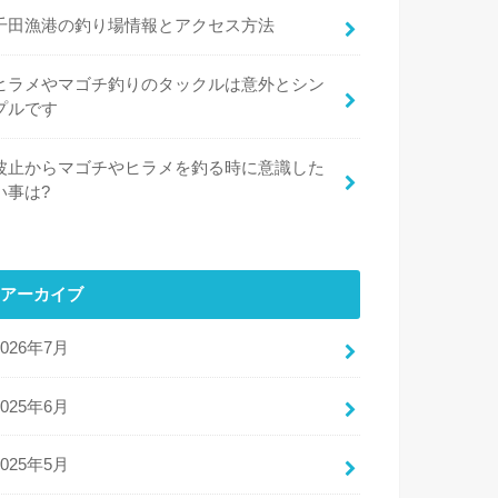
千田漁港の釣り場情報とアクセス方法
ヒラメやマゴチ釣りのタックルは意外とシン
プルです
波止からマゴチやヒラメを釣る時に意識した
い事は?
アーカイブ
2026年7月
2025年6月
2025年5月