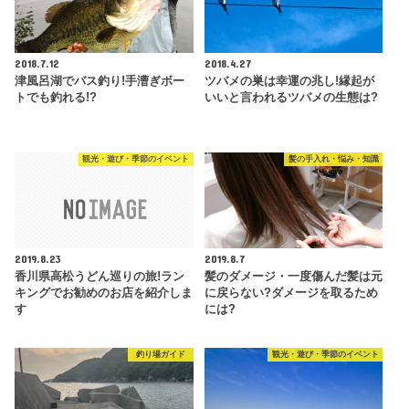
2018.7.12
2018.4.27
津風呂湖でバス釣り!手漕ぎボー
ツバメの巣は幸運の兆し!縁起が
トでも釣れる!?
いいと言われるツバメの生態は?
観光・遊び・季節のイベント
髪の手入れ・悩み・知識
2019.8.23
2019.8.7
香川県高松うどん巡りの旅!ラン
髪のダメージ・一度傷んだ髪は元
キングでお勧めのお店を紹介しま
に戻らない?ダメージを取るため
す
には?
釣り場ガイド
観光・遊び・季節のイベント