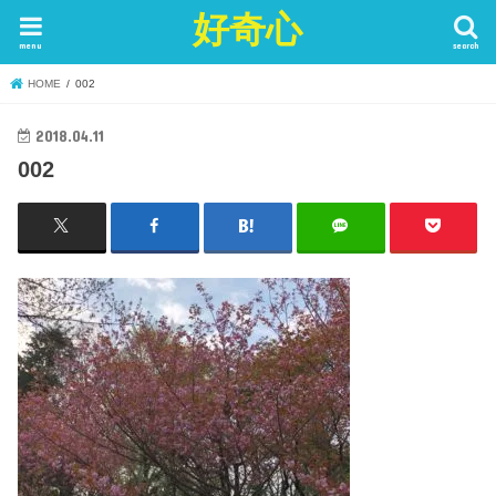
好奇心
menu
search
HOME
002
2018.04.11
002