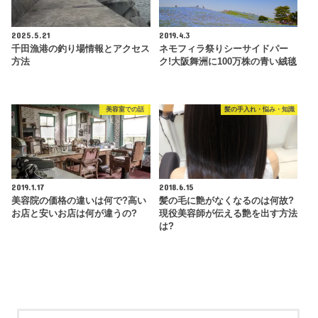
2025.5.21
2019.4.3
千田漁港の釣り場情報とアクセス
ネモフィラ祭りシーサイドパー
方法
ク!大阪舞洲に100万株の青い絨毯
美容室での話
髪の手入れ・悩み・知識
2019.1.17
2018.6.15
美容院の価格の違いは何で?高い
髪の毛に艶がなくなるのは何故?
お店と安いお店は何が違うの?
現役美容師が伝える艶を出す方法
は?