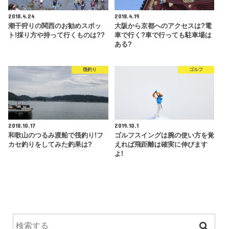
2018.4.24
2018.4.19
潮干狩りの関西のお勧めスポッ
大阪から京都へのアクセスは?電
ト!採り方や持って行くものは??
車で行く?車で行っても駐車場は
ある?
筏釣り
ゴルフ
2018.10.17
2019.10.1
和歌山のつるみ渡船で筏釣り!フ
ゴルフスイングは腕の使い方を覚
カセ釣りをしてみた釣果は?
えれば飛距離は確実に伸びます
よ!