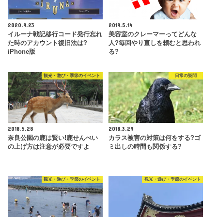
2020.9.23
2019.5.14
イルーナ戦記移行コード発行忘れ
美容室のクレーマーってどんな
た時のアカウント復旧法は?
人?毎回やり直しを頼むと思われ
iPhone版
る?
観光・遊び・季節のイベント
日常の疑問
2018.5.28
2018.3.29
奈良公園の鹿は賢い!鹿せんべい
カラス被害の対策は何をする?ゴ
の上げ方は注意が必要ですよ
ミ出しの時間も関係する?
観光・遊び・季節のイベント
観光・遊び・季節のイベント