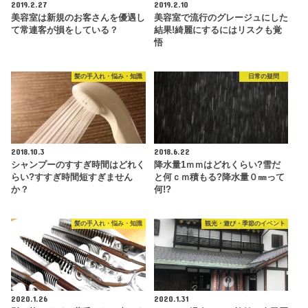
2019.2.27
2019.2.10
美容室は新規のお客さんを優遇し
美容室で流行のグレージュにした
て常連客が損をしている？
結果!綺麗にするにはリスクも覚
悟
髪の手入れ・悩み・知識
日常の疑問
2018.10.3
2018.6.22
シャンプーのすすぎ時間はどれく
降水量1ｍｍはどれくらい?雪だ
らい?すすぎ時間短すぎません
と何ｃｍ積もる?降水量０㎜って
か？
何!?
髪の手入れ・悩み・知識
観光・遊び・季節のイベント
2020.1.26
2020.1.31