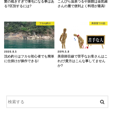
髪の梳きすぎで薄毛になる事はあ
こんぴら温泉つるや旅館は金毘羅
る?区別するには?
さんの麓で便利よく料理が最高!
フカセ釣り
美容室での話
2020.8.5
2019.5.8
沈め釣りはフカセ初心者でも簡単
美容師目線で苦手なお客さんはこ
に仕掛けが操作できる!
れだ!貴方はこんな事してません
か?