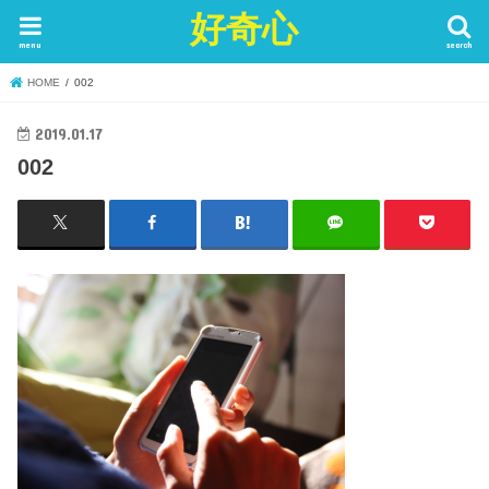
好奇心
menu
search
HOME
002
2019.01.17
002