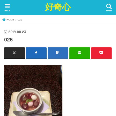
好奇心
menu
search
HOME
026
2019.08.23
026