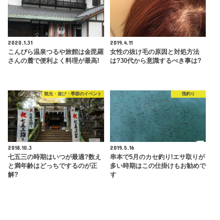
2020.1.31
2019.4.11
こんぴら温泉つるや旅館は金毘羅
女性の抜け毛の原因と対処方法
さんの麓で便利よく料理が最高!
は?30代から意識するべき事は?
観光・遊び・季節のイベント
筏釣り
2018.10.3
2019.5.16
七五三の時期はいつが最適?数え
串本で5月のカセ釣り!エサ取りが
と満年齢はどっちでするのが正
多い時期はこの仕掛けもお勧めで
解?
す