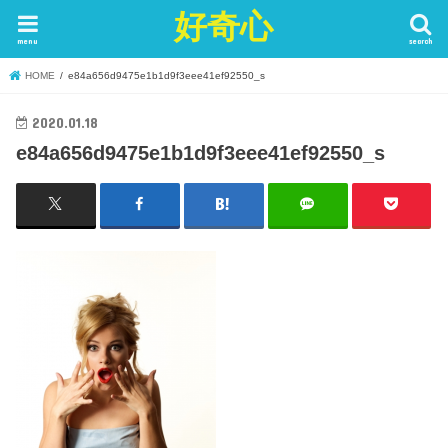
好奇心
menu
search
HOME
e84a656d9475e1b1d9f3eee41ef92550_s
2020.01.18
e84a656d9475e1b1d9f3eee41ef92550_s