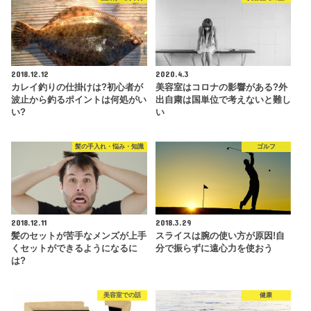
2018.12.12
2020.4.3
カレイ釣りの仕掛けは?初心者が
美容室はコロナの影響がある?外
波止から釣るポイントは何処がい
出自粛は国単位で考えないと難し
い?
い
髪の手入れ・悩み・知識
ゴルフ
2018.12.11
2018.3.29
髪のセットが苦手なメンズが上手
スライスは腕の使い方が原因!自
くセットができるようになるに
分で振らずに遠心力を使おう
は?
美容室での話
健康