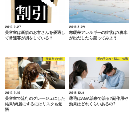
2019.2.27
2018.3.29
美容室は新規のお客さんを優遇し
寒暖差アレルギーの症状は?鼻水
て常連客が損をしている？
が出だしたら疑ってみよう
美容室での話
髪の手入れ・悩み・知識
2019.2.10
2018.12.6
美容室で流行のグレージュにした
薄毛はAGA治療で治る?副作用や
結果!綺麗にするにはリスクも覚
効果はどれくらいあるの?
悟