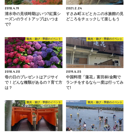
2018.4.19
2021.2.24
清水寺の見頃時期はいつ?紅葉シ
すさみ町エビとカニの水族館の見
ーズンのライトアップはいつま
どころをチェックして楽しもう
で?
観光・遊び・季節のイベント
観光・遊び・季節のイベント
2018.4.20
2019.6.25
母の日のプレゼントはアジサイ
中国料理「蓮花」富田林/金剛で
で！どんな種類があるの？育て方
ランチをするなら一度は行ってみ
は？
て!
観光・遊び・季節のイベント
観光・遊び・季節のイベント