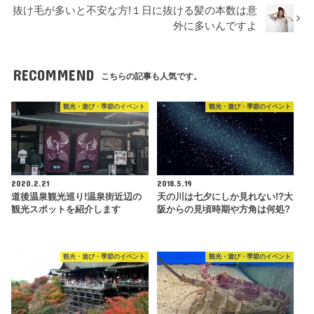
抜け毛が多いと不安な方!１日に抜ける髪の本数は意
外に多いんですよ
RECOMMEND
こちらの記事も人気です。
観光・遊び・季節のイベント
観光・遊び・季節のイベント
2020.2.21
2018.5.19
道後温泉観光巡り!温泉街近辺の
天の川は七夕にしか見れない!?大
観光スポットを紹介します
阪からの見頃時期や方角は何処?
観光・遊び・季節のイベント
観光・遊び・季節のイベント