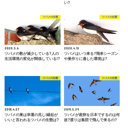
い?
ツバメの生態
ツバメの生態
2020.5.6
2020.4.15
ツバメの数が減少している?人の
ツバメはいつ来る?飛来シーズン
生活環境の変化が関係している!?
や巣作りに適した環境は?
ツバメの生態
ツバメの生態
2018.4.27
2019.5.29
ツバメの巣は幸運の兆し!縁起が
ツバメが産卵を日本でするのは何
いいと言われるツバメの生態は?
故?渡りは集団で飛んで来るの?