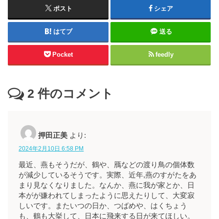
ポスト
シェア
はてブ
送る
Pocket
feedly
2
件のコメント
押田正美
より:
2024年2月10日 6:58 PM
最近、燕もそうだが、鶴や、鴈などの渡り鳥の個体数
が減少しているそうです。実際、近年,燕のすがたをあ
まり見なくなりました。なんか、燕に我が家とか、日
本がが嫌われてしまったように思えたりして、大変寂
しいです。またいつの日か、つばめや、はくちょう
も、鶴も大挙して、日本に飛来する日が来てほしい。