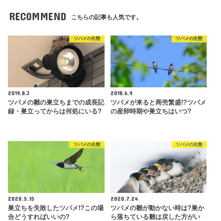
RECOMMEND
こちらの記事も人気です。
ツバメの生態
ツバメの生態
2019.8.3
2018.6.9
ツバメの雛の巣立ちまでの成長記
ツバメが来ると商売繁盛!?ツバメ
録・巣立ってからは何処にいる?
の産卵時期や巣立ちはいつ?
ツバメの生態
ツバメの生態
2020.5.15
2020.7.24
巣立ちを失敗したツバメ!?この場
ツバメの雛が動かない時は?巣か
合どうすればいいの?
ら落ちている雛は戻した方がい