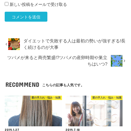
新しい投稿をメールで受け取る
ダイエットで失敗する人は最初の勢いが強すぎる!長
く続けるのが大事
ツバメが来ると商売繁盛!?ツバメの産卵時期や巣立
ちはいつ?
RECOMMEND
こちらの記事も人気です。
髪の手入れ・悩み・知識
髪の手入れ・悩み・知識
2019.1.27
2019.7.18