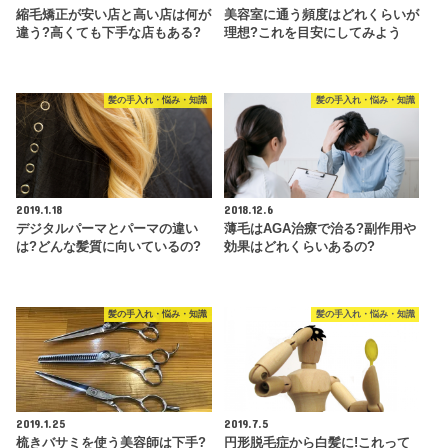
縮毛矯正が安い店と高い店は何が
美容室に通う頻度はどれくらいが
違う?高くても下手な店もある?
理想?これを目安にしてみよう
髪の手入れ・悩み・知識
髪の手入れ・悩み・知識
2019.1.18
2018.12.6
デジタルパーマとパーマの違い
薄毛はAGA治療で治る?副作用や
は?どんな髪質に向いているの?
効果はどれくらいあるの?
髪の手入れ・悩み・知識
髪の手入れ・悩み・知識
2019.1.25
2019.7.5
梳きバサミを使う美容師は下手?
円形脱毛症から白髪に!これって