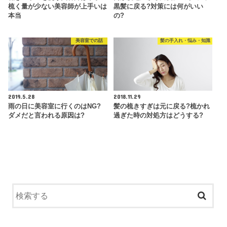
梳く量が少ない美容師が上手いは
黒髪に戻る?対策には何がいい
本当
の?
美容室での話
髪の手入れ・悩み・知識
2019.5.28
2018.11.29
雨の日に美容室に行くのはNG?
髪の梳きすぎは元に戻る?梳かれ
ダメだと言われる原因は?
過ぎた時の対処方はどうする?