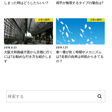
しまった時はどうしたらいい?
相手が無視するタイプの場合は?
日常の疑問
日常の疑問
2018.8.23
2019.1.31
大阪大和路線方面から京都に行く
春一番が吹く時期やメカニズム
には?お勧めな行き方を紹介しま
は?名前の由来は何処からきてる
す
の？