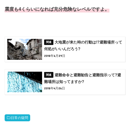
震度も4くらいになれば充分危険なレベルですよ。
大地震が来た時の行動は!?避難場所って
何処がいいんだろう?
2018年6月29日
避難命令と避難勧告と避難指示って?避
難場所は知ってますか?
2018年4月26日
日常の疑問