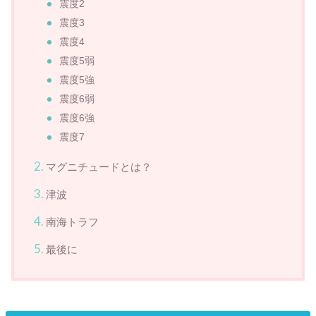
震度2
震度3
震度4
震度5弱
震度5強
震度6弱
震度6強
震度7
マグニチュードとは？
津波
南海トラフ
最後に