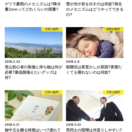
ゲリラ豪雨のメカニズムは?降水
雷が光や音を出すのは何故?発生
量1mmってどれくらいの雨量?
のメカニズムはどうやってできる
の?
日常の疑問
日常の疑問
2018.5.22
2018.5.8
登山初心者の装備と持ち物は何が
朝寝坊は夜更かしが原因?夜寝た
必要?最低限揃えたいグッズは
くても寝れないのは何故?
何?
日常の疑問
日常の疑問
2018.5.31
2018.9.23
御中元を贈る時期はいつ?遅れて
男同士の喧嘩は仲直りしやすい?