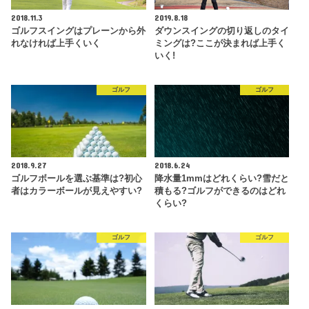
2018.11.3
2019.8.18
ゴルフスイングはプレーンから外
ダウンスイングの切り返しのタイ
れなければ上手くいく
ミングは?ここが決まれば上手く
いく!
ゴルフ
ゴルフ
2018.9.27
2018.6.24
ゴルフボールを選ぶ基準は?初心
降水量1mmはどれくらい?雪だと
者はカラーボールが見えやすい?
積もる?ゴルフができるのはどれ
くらい?
ゴルフ
ゴルフ