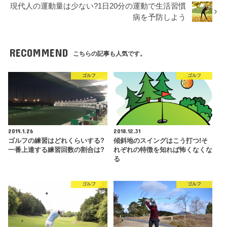
現代人の運動量は少ない?1日20分の運動で生活習慣
病を予防しよう
RECOMMEND
こちらの記事も人気です。
ゴルフ
ゴルフ
2019.1.26
2018.12.31
ゴルフの練習はどれくらいする?
傾斜地のスイングはこう打つ!そ
一番上達する練習回数の割合は?
れぞれの特徴を知れば怖くなくな
る
ゴルフ
ゴルフ